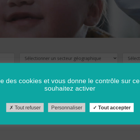
ise des cookies et vous donne le contrôle sur 
souhaitez activer
cliquez ici !
Pour voir les offres d'emploi de votre département,
Tout refuser
Personnaliser
Tout accepter
récédent
…
10
11
12
13
14
15