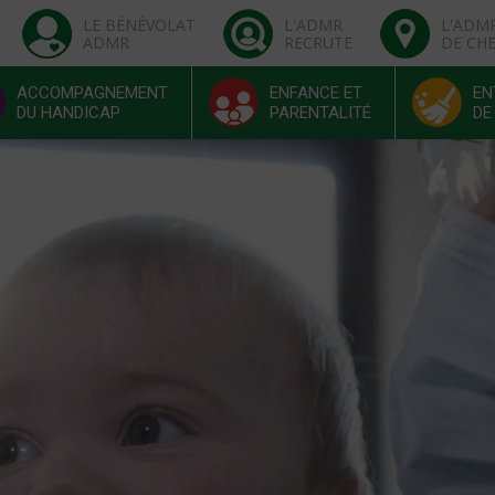
LE BÉNÉVOLAT
L'ADMR
L'ADM
ADMR
RECRUTE
DE CH
ACCOMPAGNEMENT
ENFANCE ET
EN
DU HANDICAP
PARENTALITÉ
DE