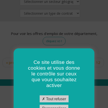
Pour voir les offres d'emploi de votre département,
cliquez ici !
Ce site utilise des
« premier
‹ précédent
…
10
11
12
Pages
cookies et vous donne
13
14
15
16
17
18
le contrôle sur ceux
que vous souhaitez
activer
Qui sommes nous
Tout refuser
Académie ADMR