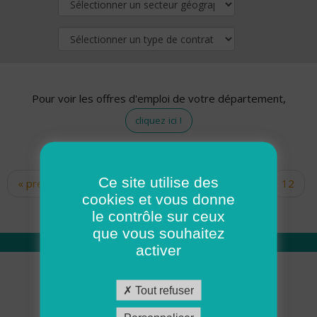
Pour voir les offres d'emploi de votre département,
cliquez ici !
Ce site utilise des
« premier
‹ précédent
…
10
11
12
Pages
cookies et vous donne
13
14
15
16
17
18
le contrôle sur ceux
que vous souhaitez
activer
Qui sommes nous
Tout refuser
Académie ADMR