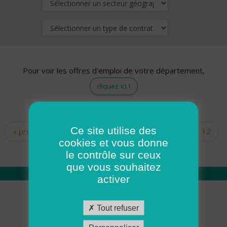
Pour voir les offres d'emploi de votre département,
cliquez ici !
Ce site utilise des
« premier
‹ précédent
…
10
11
12
Pages
cookies et vous donne
13
14
15
16
17
18
le contrôle sur ceux
que vous souhaitez
activer
Qui sommes nous
Tout refuser
Académie ADMR