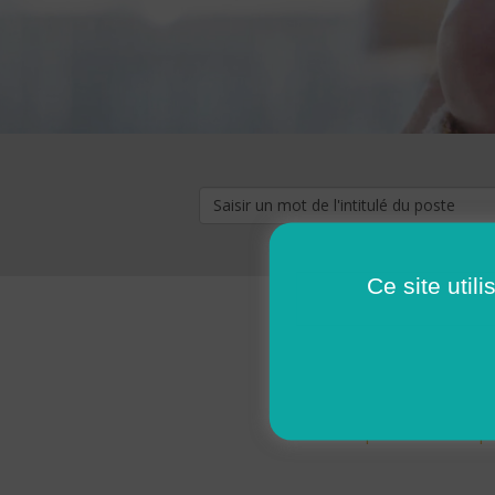
Ce site util
« premier
‹ p
Pages