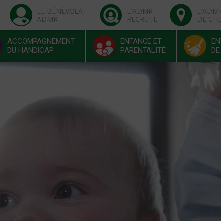
LE BÉNÉVOLAT
L'ADMR
L'ADM
ADMR
RECRUTE
DE CH
ACCOMPAGNEMENT
ENFANCE ET
EN
DU HANDICAP
PARENTALITÉ
DE