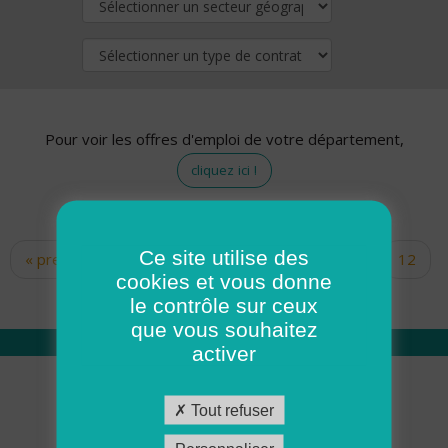
Pour voir les offres d'emploi de votre département,
cliquez ici !
Ce site utilise des
« premier
‹ précédent
…
10
11
12
Pages
cookies et vous donne
13
14
15
16
17
18
le contrôle sur ceux
que vous souhaitez
activer
Qui sommes nous
Tout refuser
Académie ADMR