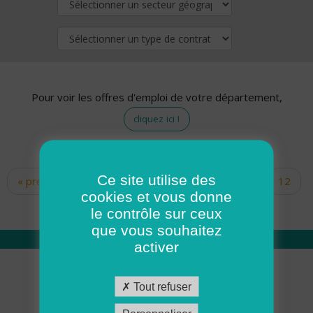
Pour voir les offres d'emploi de votre département,
cliquez ici !
Ce site utilise des
« premier
‹ précédent
…
10
11
12
Pages
cookies et vous donne
13
14
15
16
17
18
le contrôle sur ceux
que vous souhaitez
activer
Qui sommes nous
Tout refuser
Académie ADMR