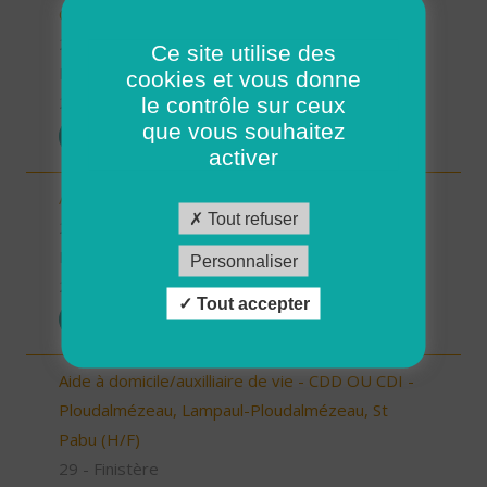
CDD ou CDI (H/F)
29 - Finistère
Ce site utilise des
Possibilité de CDI ou CDD
cookies et vous donne
le contrôle sur ceux
26/12/2025
que vous souhaitez
POSTULER
activer
Aide à domicile - CDD ou CDI - St Renan (H/F)
Tout refuser
29 - Finistère
Possibilité de CDI ou CDD
Personnaliser
26/12/2025
Tout accepter
POSTULER
Aide à domicile/auxilliaire de vie - CDD OU CDI -
Ploudalmézeau, Lampaul-Ploudalmézeau, St
Pabu (H/F)
29 - Finistère