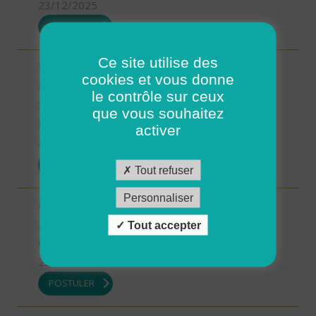
23/12/2025
POSTULER
Ce site utilise des
INTERVENANT.E A DOMICILE - MARTIGNE-
cookies et vous donne
RETIERS (H/F)
le contrôle sur ceux
35 - Ille-et-Vilaine
que vous souhaitez
Possibilité de CDI ou CDD
activer
23/12/2025
POSTULER
Tout refuser
Personnaliser
Intervenant à Domicile sur ROSCOFF (H/F)
29 - Finistère
Tout accepter
CDD
22/12/2025
POSTULER