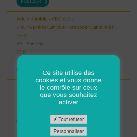
POSTULER
Aide à domicile - CDD été -
Plourin/Brélès/Lanildut/Porspoder/Landunvez
(H/F)
29 - Finistère
CDD
05/03/2026
POSTULER
Ce site utilise des
cookies et vous donne
le contrôle sur ceux
Auxiliaire de vie sociale - Les Bauges (73) (H/F)
que vous souhaitez
73 - Savoie
activer
CDI
23/02/2026
Tout refuser
POSTULER
Personnaliser