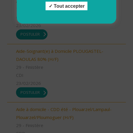
Aide à domicile - Les Bauges (73) (H/F)
Tout accepter
73 - Savoie
CDI
23/02/2026
POSTULER
Aide-Soignant(e) à Domicile PLOUGASTEL-
DAOULAS 80% (H/F)
29 - Finistère
CDI
23/02/2026
POSTULER
Aide à domicile - CDD été - Plouarzel/Lampaul-
Plouarzel/Ploumoguer (H/F)
29 - Finistère