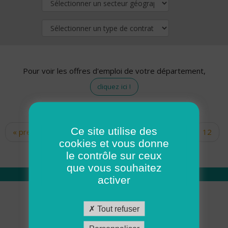
Pour voir les offres d'emploi de votre département,
cliquez ici !
Ce site utilise des
« premier
‹ précédent
…
10
11
12
Pages
cookies et vous donne
13
14
15
16
17
18
le contrôle sur ceux
que vous souhaitez
activer
Qui sommes nous
Tout refuser
Académie ADMR