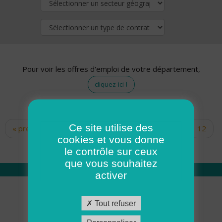
Pour voir les offres d'emploi de votre département,
cliquez ici !
Ce site utilise des
« premier
‹ précédent
…
10
11
12
Pages
cookies et vous donne
13
14
15
16
17
18
le contrôle sur ceux
que vous souhaitez
activer
Qui sommes nous
Tout refuser
Académie ADMR