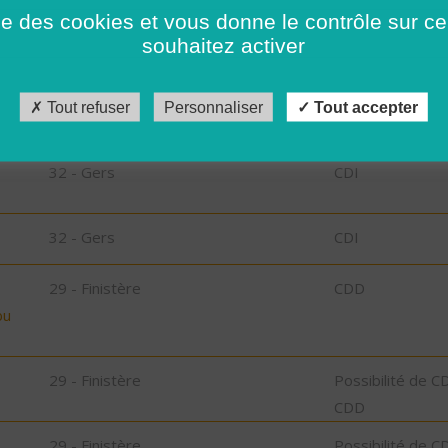
35 - Ille-et-Vilaine
CDD
ise des cookies et vous donne le contrôle sur 
souhaitez activer
85 - Vendée
CDI
Tout refuser
Personnaliser
Tout accepter
32 - Gers
CDI
32 - Gers
CDI
32 - Gers
CDI
29 - Finistère
CDD
bu
29 - Finistère
Possibilité de C
CDD
29 - Finistère
Possibilité de C