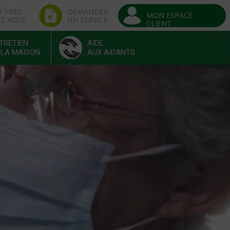
R PRÈS
DEMANDER
MON ESPACE
EZ VOUS
UN SERVICE
CLIENT
TRETIEN
AIDE
 LA MAISON
AUX AIDANTS