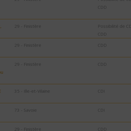
CDD
,
29 - Finistère
Possibilité de C
CDD
29 - Finistère
CDD
29 - Finistère
CDD
bu
E
35 - Ille-et-Vilaine
CDI
73 - Savoie
CDI
29 - Finistère
CDD