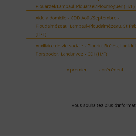
Plouarzel/Lampaul-Plouarzel/Ploumoguer (H/F)
Aide à domicile - CDD Août/Septembre -
Ploudalmézeau, Lampaul-Ploudalmézeau, St Pa
(H/F)
Auxiliaire de vie sociale - Plourin, Brélès, Lanildut
Porspoder, Landunvez - CDI (H/F)
« premier
‹ précédent
…
Pages
Vous souhaitez plus d'informati