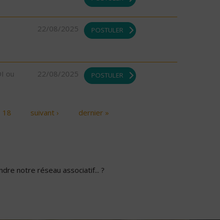
22/08/2025
POSTULER
DI ou
22/08/2025
POSTULER
18
suivant ›
dernier »
dre notre réseau associatif... ?