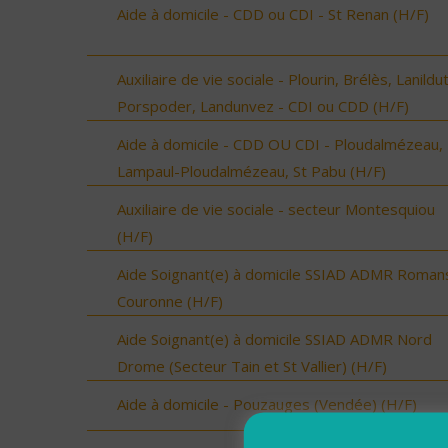
Aide à domicile - CDD ou CDI - St Renan (H/F)
Auxiliaire de vie sociale - Plourin, Brélès, Lanildut
Porspoder, Landunvez - CDI ou CDD (H/F)
Aide à domicile - CDD OU CDI - Ploudalmézeau,
Lampaul-Ploudalmézeau, St Pabu (H/F)
Auxiliaire de vie sociale - secteur Montesquiou
(H/F)
Aide Soignant(e) à domicile SSIAD ADMR Roman
Couronne (H/F)
Aide Soignant(e) à domicile SSIAD ADMR Nord
Drome (Secteur Tain et St Vallier) (H/F)
Aide à domicile - Pouzauges (Vendée) (H/F)