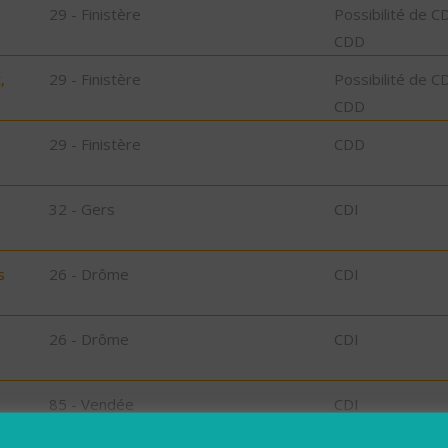
29 - Finistère
Possibilité de C
CDD
,
29 - Finistère
Possibilité de C
CDD
29 - Finistère
CDD
32 - Gers
CDI
s
26 - Drôme
CDI
26 - Drôme
CDI
85 - Vendée
CDI