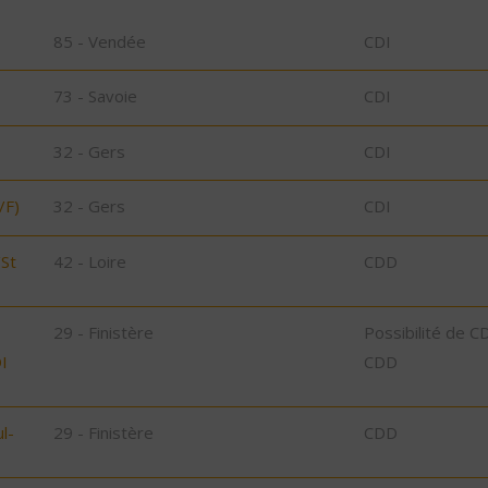
85 - Vendée
CDI
73 - Savoie
CDI
32 - Gers
CDI
/F)
32 - Gers
CDI
/St
42 - Loire
CDD
29 - Finistère
Possibilité de C
I
CDD
l-
29 - Finistère
CDD