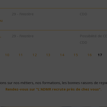
29 - Finistère
CDD
bu
,
29 - Finistère
Possibilité de C
CDD
10
11
12
13
14
15
16
17
ons sur nos métiers, nos formations, les bonnes raisons de rejoin
Rendez-vous sur "L'ADMR recrute près de chez vous".