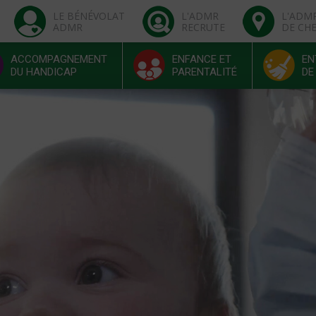
LE BÉNÉVOLAT
L'ADMR
L'ADM
ADMR
RECRUTE
DE CH
ACCOMPAGNEMENT
ENFANCE ET
EN
DU HANDICAP
PARENTALITÉ
DE