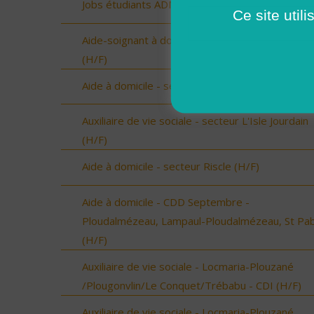
Jobs étudiants ADMR 35 (H/F)
Ce site util
Aide-soignant à domicile - Chantonnay (Vendée)
(H/F)
Aide à domicile - secteur Beaumarchès (H/F)
Auxiliaire de vie sociale - secteur L'Isle Jourdain
(H/F)
Aide à domicile - secteur Riscle (H/F)
Aide à domicile - CDD Septembre -
Ploudalmézeau, Lampaul-Ploudalmézeau, St Pa
(H/F)
Auxiliaire de vie sociale - Locmaria-Plouzané
/Plougonvlin/Le Conquet/Trébabu - CDI (H/F)
Auxiliaire de vie sociale - Locmaria-Plouzané