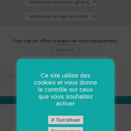
Pour voir les offres d'emploi de votre département,
cliquez ici !
Ce site utilise des
« premier
‹ précédent
…
10
11
12
Pages
cookies et vous donne
13
14
15
16
17
18
le contrôle sur ceux
que vous souhaitez
activer
Qui sommes nous
Tout refuser
Académie ADMR