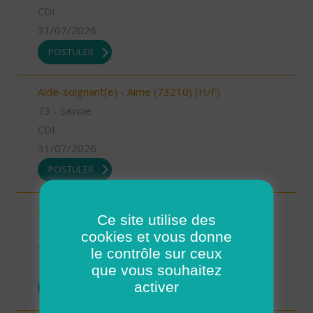
CDI
31/07/2026
POSTULER
Aide-soignant(e) - Aime (73210) (H/F)
73 - Savoie
CDI
31/07/2026
POSTULER
Auxiliaire de vie - Mimizan (H/F)
Ce site utilise des
40 - Landes
cookies et vous donne
CDI
le contrôle sur ceux
31/07/2026
que vous souhaitez
activer
POSTULER