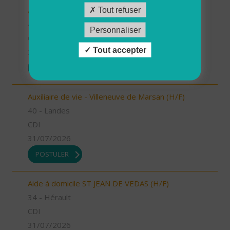
Auxiliaire de vie - Labouheyre (H/F)
Tout refuser
40 - Landes
Personnaliser
CDI
Tout accepter
31/07/2026
POSTULER
Auxiliaire de vie - Villeneuve de Marsan (H/F)
40 - Landes
CDI
31/07/2026
POSTULER
Aide à domicile ST JEAN DE VEDAS (H/F)
34 - Hérault
CDI
31/07/2026