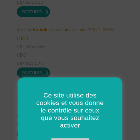
08/08/2025
POSTULER
Aide à domicile / auxiliaire de vie PONT-AVEN
(H/F)
29 - Finistère
CDD
08/08/2025
POSTULER
Aide à domicile - CDD Août/Septembre - St
Ce site utilise des
Renan (H/F)
cookies et vous donne
29 - Finistère
le contrôle sur ceux
CDD
que vous souhaitez
08/08/2025
activer
POSTULER