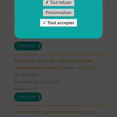
Tout refuser
Aide à domicile - Plourin, Brélès, Lanildut,
Personnaliser
Porspoder, Landunvez - CDD ou CDI (H/F)
Tout accepter
29 - Finistère
Possibilité de CDI ou CDD
08/08/2025
POSTULER
Auxiliaire de vie sociale - Locmaria-Plouzané
/Plougonvlin/Le Conquet/Trébabu - CDI (H/F)
29 - Finistère
Possibilité de CDI ou CDD
08/08/2025
POSTULER
Aide à domicile - Secteur de Gouesnou - CDI