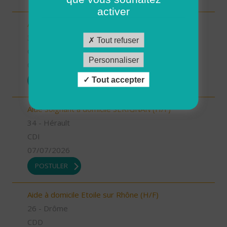
activer
ASSISTANT COMPTABLE (H/F)
34 - Hérault
Tout refuser
CDD
Personnaliser
08/07/2026
Tout accepter
POSTULER
Aide Soignant à domicile SERIGNAN (H/F)
34 - Hérault
CDI
07/07/2026
POSTULER
Aide à domicile Etoile sur Rhône (H/F)
26 - Drôme
CDD