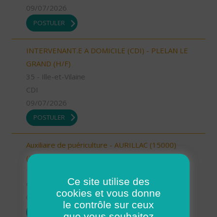
09/07/2026
POSTULER
INTERVENANT.E A DOMICILE (CDI) - PLELAN LE
GRAND (H/F)
35 - Ille-et-Vilaine
CDI
09/07/2026
POSTULER
Auxiliaire de puériculture - AURILLAC (15000)
(H/F)
15 - Cantal
Ce site utilise des
CDI
cookies et vous donne
09/07/2026
le contrôle sur ceux
POSTULER
que vous souhaitez