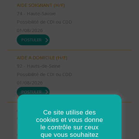
AIDE SOIGNANT (H/F)
74 - Haute-Savoie
Possibilité de CDI ou CDD
01/08/2026
POSTULER
AIDE A DOMICILE (H/F)
92 - Hauts-de-Seine
Possibilité de CDI ou CDD
01/08/2026
POSTULER
AIDE A DOMICILE (H/F)
Ce site utilise des
64 - Pyrénées-Atlantiques
cookies et vous donne
le contrôle sur ceux
Possibilité de CDI ou CDD
que vous souhaitez
01/08/2026