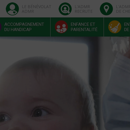
LE BÉNÉVOLAT
L'ADMR
L'ADM
ADMR
RECRUTE
DE CH
ACCOMPAGNEMENT
ENFANCE ET
EN
DU HANDICAP
PARENTALITÉ
DE