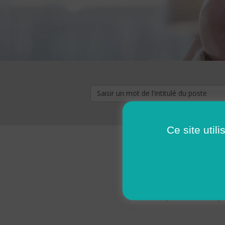
Ce site util
« premier
‹ p
Pages