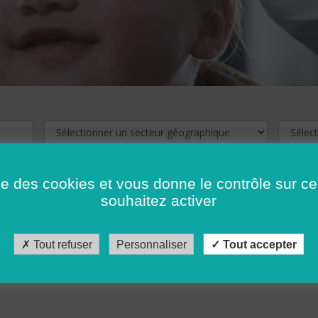
ise des cookies et vous donne le contrôle sur 
souhaitez activer
cliquez ici !
Pour voir les offres d'emploi de votre département,
Tout refuser
Personnaliser
Tout accepter
récédent
…
10
11
12
13
14
15