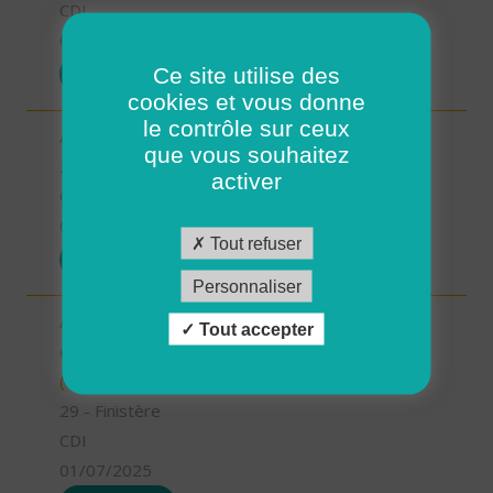
CDI
01/07/2025
Ce site utilise des
POSTULER
cookies et vous donne
le contrôle sur ceux
Aide à domicile - Secteur de Guilers - CDI (H/F)
que vous souhaitez
29 - Finistère
activer
CDI
01/07/2025
Tout refuser
POSTULER
Personnaliser
Auxiliaire de Vie Sociale/Accompagnant Educatif
Tout accepter
et Social à domicile - Secteur de Plouzané - CDI
(H/F)
29 - Finistère
CDI
01/07/2025