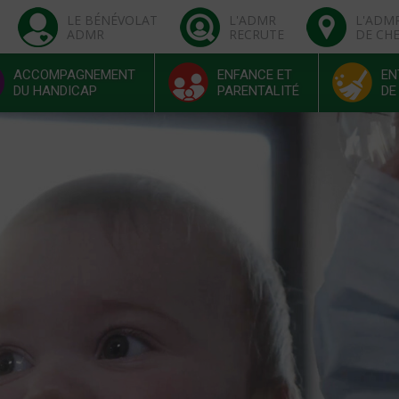
LE BÉNÉVOLAT
L'ADMR
L'ADM
ADMR
RECRUTE
DE CH
ACCOMPAGNEMENT
ENFANCE ET
EN
DU HANDICAP
PARENTALITÉ
DE