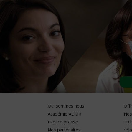
Qui sommes nous
Off
Académie ADMR
Nos
Espace presse
10 
Nos partenaires
rejo