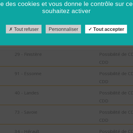
ise des cookies et vous donne le contrôle sur 
CDD
souhaitez activer
41 - Loir-et-Cher
Possibilité de C
CDD
Tout refuser
Personnaliser
Tout accepter
74 - Haute-Savoie
Possibilité de C
CDD
29 - Finistère
Possibilité de C
CDD
91 - Essonne
Possibilité de C
CDD
40 - Landes
Possibilité de C
CDD
73 - Savoie
Possibilité de C
CDD
34 - Hérault
Possibilité de C