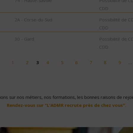
74 - Haute-Savoie
Possibilité de C
CDD
2A - Corse-du-Sud
Possibilité de C
CDD
30 - Gard
Possibilité de C
CDD
1
2
3
4
5
6
7
8
9
…
ons sur nos métiers, nos formations, les bonnes raisons de rejoin
Rendez-vous sur "L'ADMR recrute près de chez vous".