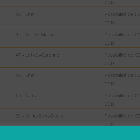
CDD
18 - Cher
Possibilité de C
CDD
94 - Val-de-Marne
Possibilité de C
CDD
47 - Lot-et-Garonne
Possibilité de C
CDD
18 - Cher
Possibilité de C
CDD
15 - Cantal
Possibilité de C
CDD
93 - Seine-Saint-Denis
Possibilité de C
CDD
92 - Hauts-de-Seine
Possibilité de C