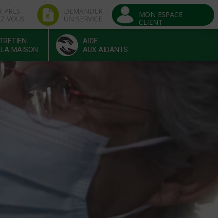
R PRÈS
DEMANDER
MON ESPACE
EZ VOUS
UN SERVICE
CLIENT
TRETIEN
AIDE
 LA MAISON
AUX AIDANTS