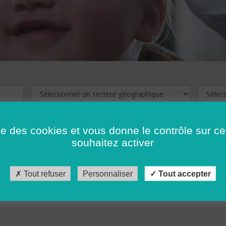
ise des cookies et vous donne le contrôle sur 
souhaitez activer
cliquez ici !
Pour voir les offres d'emploi de votre département,
Tout refuser
Personnaliser
Tout accepter
récédent
…
10
11
12
13
14
15