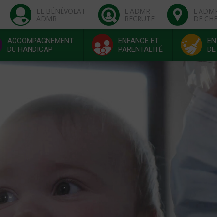
LE BÉNÉVOLAT
L'ADMR
L'ADM
ADMR
RECRUTE
DE CH
ACCOMPAGNEMENT
ENFANCE ET
EN
DU HANDICAP
PARENTALITÉ
DE