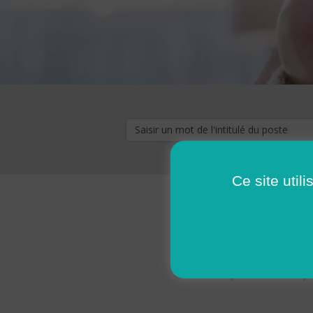
Ce site util
« premier
‹ p
Pages