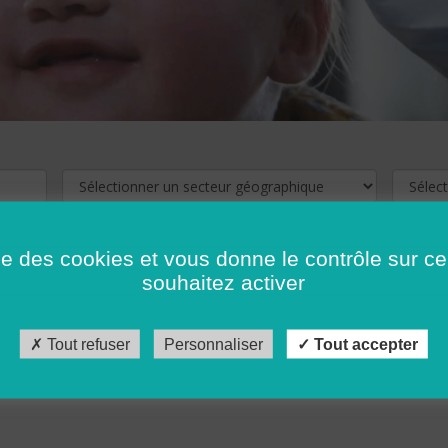
ise des cookies et vous donne le contrôle sur 
souhaitez activer
cliquez ici !
Pour voir les offres d'emploi de votre département,
Tout refuser
Personnaliser
Tout accepter
récédent
…
10
11
12
13
14
15