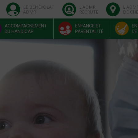
LE BÉNÉVOLAT
L'ADMR
L'ADM
ADMR
RECRUTE
DE CH
ACCOMPAGNEMENT
ENFANCE ET
EN
DU HANDICAP
PARENTALITÉ
DE