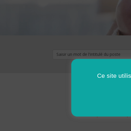
Ce site util
« premier
‹ p
Pages