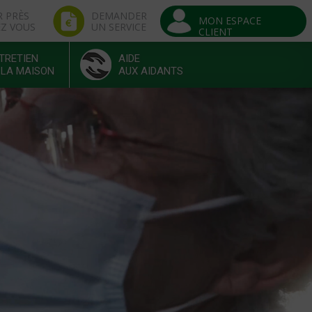
R PRÈS
DEMANDER
MON ESPACE
EZ VOUS
UN SERVICE
CLIENT
TRETIEN
AIDE
 LA MAISON
AUX AIDANTS