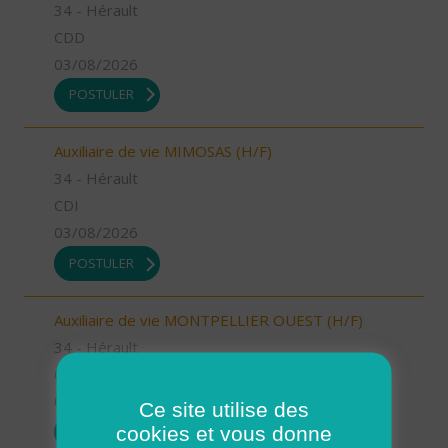
34 - Hérault
CDD
03/08/2026
POSTULER
Auxiliaire de vie MIMOSAS (H/F)
34 - Hérault
CDI
03/08/2026
POSTULER
Auxiliaire de vie MONTPELLIER OUEST (H/F)
34 - Hérault
CDI
03/08/2026
Ce site utilise des
cookies et vous donne
POSTULER