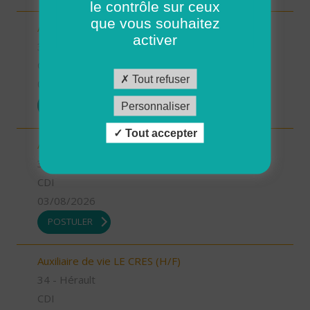
le contrôle sur ceux
que vous souhaitez
Auxiliaire de vie JUVIGNAC (H/F)
activer
34 - Hérault
CDI
Tout refuser
03/08/2026
POSTULER
Personnaliser
Tout accepter
Aide à domicile LUNEL (H/F)
34 - Hérault
CDI
03/08/2026
POSTULER
Auxiliaire de vie LE CRES (H/F)
34 - Hérault
CDI