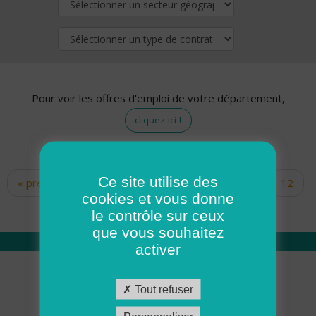
Pour voir les offres d'emploi de votre département,
cliquez ici !
Ce site utilise des
« premier
‹ précédent
…
10
11
12
Pages
cookies et vous donne
13
14
15
16
17
18
le contrôle sur ceux
que vous souhaitez
activer
Qui sommes nous
Tout refuser
Académie ADMR