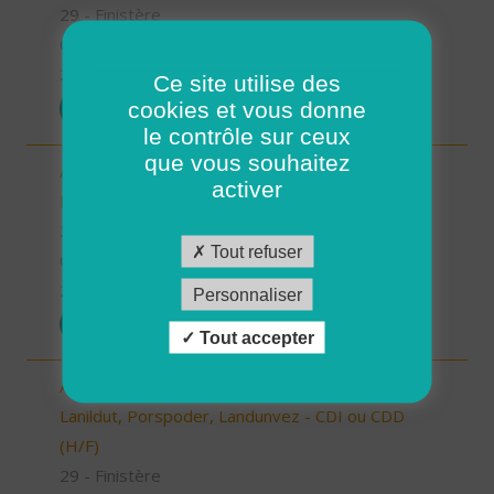
29 - Finistère
CDD
26/12/2025
Ce site utilise des
cookies et vous donne
POSTULER
le contrôle sur ceux
que vous souhaitez
Aide à domicile - CDD ou CDI -
activer
Plouarzel/Lampaul-Plouarzel/Ploumoguer (H/F)
29 - Finistère
Tout refuser
CDD
26/12/2025
Personnaliser
POSTULER
Tout accepter
Auxiliaire de vie/ aide à domicile - Plourin, Brélès,
Lanildut, Porspoder, Landunvez - CDI ou CDD
(H/F)
29 - Finistère