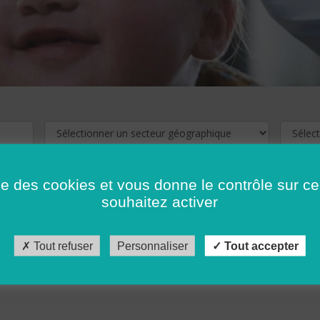
ise des cookies et vous donne le contrôle sur 
souhaitez activer
cliquez ici !
Pour voir les offres d'emploi de votre département,
Tout refuser
Personnaliser
Tout accepter
récédent
…
10
11
12
13
14
15