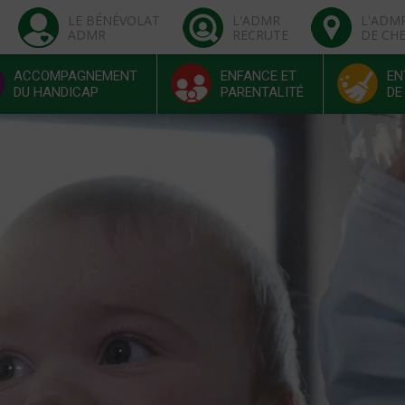
LE BÉNÉVOLAT
L'ADMR
L'ADM
ADMR
RECRUTE
DE CH
ACCOMPAGNEMENT
ENFANCE ET
EN
DU HANDICAP
PARENTALITÉ
DE