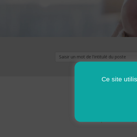
Ce site util
« premier
‹ p
Pages