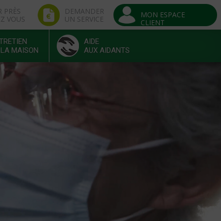
R PRÈS
DEMANDER
MON ESPACE
EZ VOUS
UN SERVICE
CLIENT
TRETIEN
AIDE
 LA MAISON
AUX AIDANTS