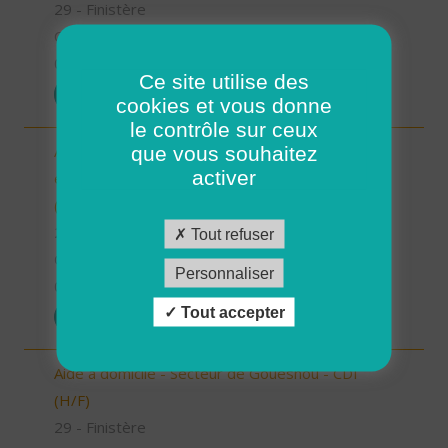
29 - Finistère
CDI
01/07/2025
Ce site utilise des
POSTULER
cookies et vous donne
le contrôle sur ceux
Auxiliaire de Vie Sociale/Accompagnant Educatif
que vous souhaitez
activer
et Social à domicile - Secteur de Plouzané - CDI
(H/F)
29 - Finistère
Tout refuser
CDI
Personnaliser
01/07/2025
Tout accepter
POSTULER
Aide à domicile - Secteur de Gouesnou - CDI
(H/F)
29 - Finistère