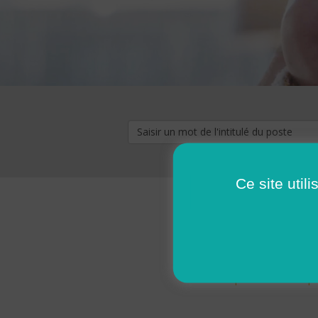
Ce site util
« premier
‹ p
Pages