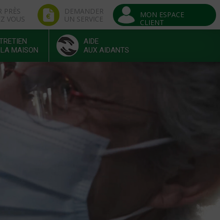
R PRÈS
DEMANDER
MON ESPACE
EZ VOUS
UN SERVICE
CLIENT
TRETIEN
AIDE
 LA MAISON
AUX AIDANTS