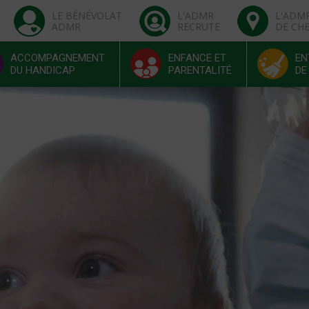
LE BÉNÉVOLAT
L'ADMR
L'ADM
ADMR
RECRUTE
DE CH
ACCOMPAGNEMENT
ENFANCE ET
EN
DU HANDICAP
PARENTALITÉ
DE