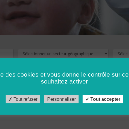
ise des cookies et vous donne le contrôle sur 
souhaitez activer
cliquez ici !
Pour voir les offres d'emploi de votre département,
Tout refuser
Personnaliser
Tout accepter
récédent
…
10
11
12
13
14
15