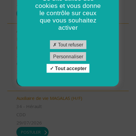
29/07/2026
cookies et vous donne
le contrôle sur ceux
POSTULER
que vous souhaitez
activer
Aide à domicile - CDD été - Locmaria-
Plouzané/Plougonvelin/Le Conquet/Trébabu
Tout refuser
(H/F)
29 - Finistère
Personnaliser
CDD
Tout accepter
29/07/2026
POSTULER
Auxiliaire de vie MAGALAS (H/F)
34 - Hérault
CDD
29/07/2026
POSTULER