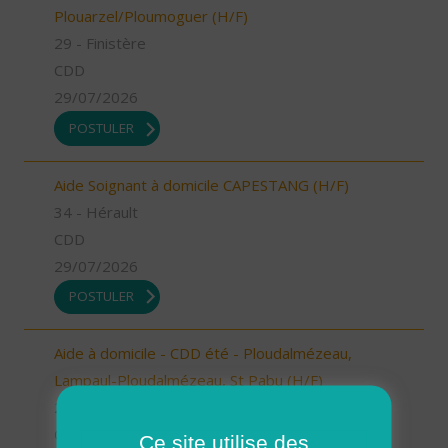
Plouarzel/Ploumoguer (H/F)
29 - Finistère
CDD
29/07/2026
POSTULER
Aide Soignant à domicile CAPESTANG (H/F)
34 - Hérault
CDD
29/07/2026
POSTULER
Aide à domicile - CDD été - Ploudalmézeau,
Lampaul-Ploudalmézeau, St Pabu (H/F)
29 - Finistère
CDD
Ce site utilise des