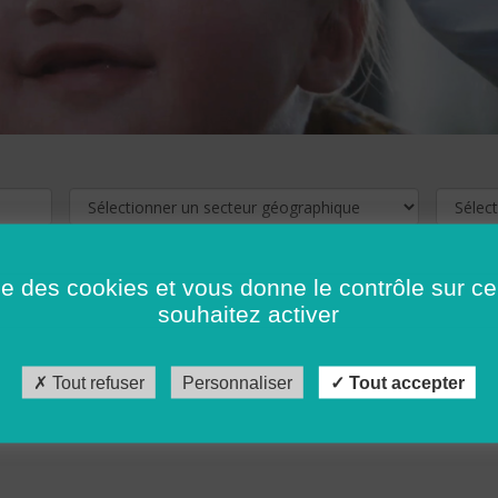
ise des cookies et vous donne le contrôle sur 
souhaitez activer
cliquez ici !
Pour voir les offres d'emploi de votre département,
Tout refuser
Personnaliser
Tout accepter
récédent
…
10
11
12
13
14
15