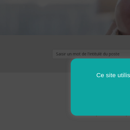
Ce site util
« premier
‹ p
Pages