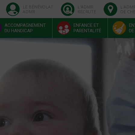
LE BÉNÉVOLAT
L'ADMR
L'ADM
ADMR
RECRUTE
DE CH
ACCOMPAGNEMENT
ENFANCE ET
EN
DU HANDICAP
PARENTALITÉ
DE