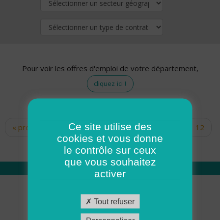
Pour voir les offres d'emploi de votre département,
cliquez ici !
Ce site utilise des
« premier
‹ précédent
…
10
11
12
Pages
cookies et vous donne
13
14
15
16
17
18
le contrôle sur ceux
que vous souhaitez
activer
Qui sommes nous
Tout refuser
Académie ADMR