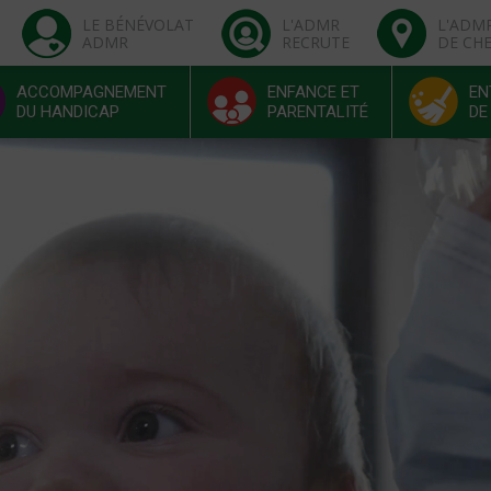
LE BÉNÉVOLAT
L'ADMR
L'ADM
ADMR
RECRUTE
DE CH
ACCOMPAGNEMENT
ENFANCE ET
EN
DU HANDICAP
PARENTALITÉ
DE