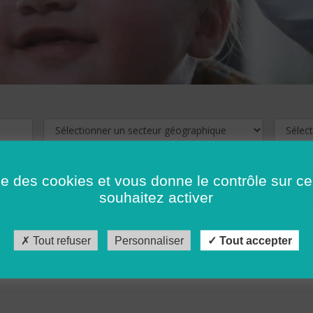
ise des cookies et vous donne le contrôle sur 
souhaitez activer
cliquez ici !
Pour voir les offres d'emploi de votre département,
Tout refuser
Personnaliser
Tout accepter
récédent
…
10
11
12
13
14
15