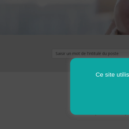
Ce site util
« premier
‹ p
Pages