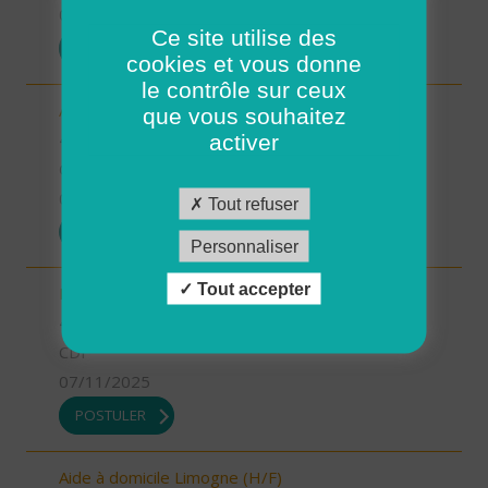
07/11/2025
Ce site utilise des
POSTULER
cookies et vous donne
le contrôle sur ceux
Aide-soignant.e Limogne en Quercy (H/F)
que vous souhaitez
46 - Lot
activer
CDD
07/11/2025
Tout refuser
POSTULER
Personnaliser
Tout accepter
Responsable du développement (H/F)
46 - Lot
CDI
07/11/2025
POSTULER
Aide à domicile Limogne (H/F)