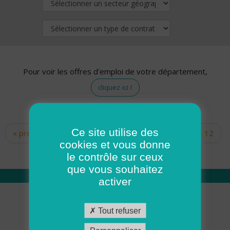
Pour voir les offres d'emploi de votre département,
cliquez ici !
Ce site utilise des
« premier
‹ précédent
…
10
11
12
Pages
cookies et vous donne
13
14
15
16
17
18
le contrôle sur ceux
que vous souhaitez
activer
Qui sommes nous
Tout refuser
Académie ADMR