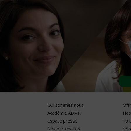
Qui sommes nous
Off
Académie ADMR
Nos
Espace presse
10 
Nos partenaires
rejo