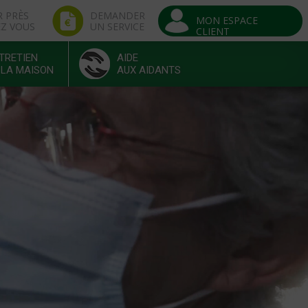
R PRÈS
DEMANDER
MON ESPACE
EZ VOUS
UN SERVICE
CLIENT
TRETIEN
AIDE
 LA MAISON
AUX AIDANTS