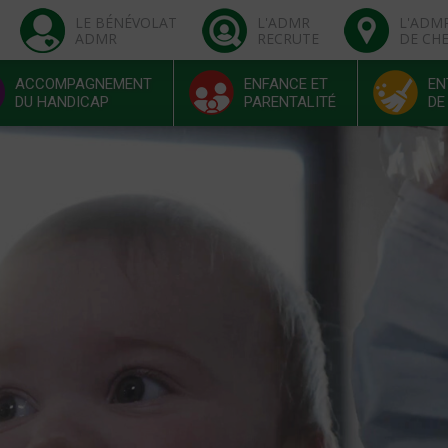
LE BÉNÉVOLAT
L'ADMR
L'ADM
ADMR
RECRUTE
DE CH
ACCOMPAGNEMENT
ENFANCE ET
EN
DU HANDICAP
PARENTALITÉ
DE