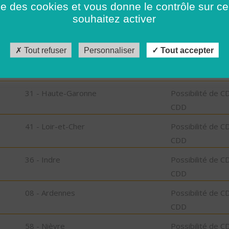
ise des cookies et vous donne le contrôle sur 
CDD
souhaitez activer
59 - Nord
Possibilité de C
CDD
Tout refuser
Personnaliser
Tout accepter
38 - Isère
Possibilité de C
CDD
31 - Haute-Garonne
Possibilité de C
CDD
41 - Loir-et-Cher
Possibilité de C
CDD
36 - Indre
Possibilité de C
CDD
08 - Ardennes
Possibilité de C
CDD
58 - Nièvre
Possibilité de C