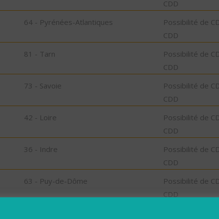
CDD
64 - Pyrénées-Atlantiques
Possibilité de C
CDD
81 - Tarn
Possibilité de C
CDD
73 - Savoie
Possibilité de C
CDD
42 - Loire
Possibilité de C
CDD
36 - Indre
Possibilité de C
CDD
63 - Puy-de-Dôme
Possibilité de C
CDD
63 - Puy-de-Dôme
Possibilité de C