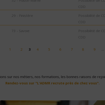
52 - Haute-Marne
Possibilité de C
CDD
29 - Finistère
Possibilité de C
CDD
73 - Savoie
Possibilité de C
CDD
1
2
3
4
5
6
7
8
9
…
ons sur nos métiers, nos formations, les bonnes raisons de rejoin
Rendez-vous sur "L'ADMR recrute près de chez vous".