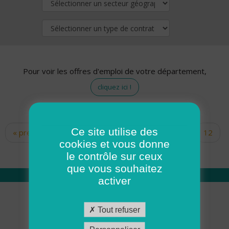
Pour voir les offres d'emploi de votre département,
cliquez ici !
Ce site utilise des
« premier
‹ précédent
…
10
11
12
Pages
cookies et vous donne
13
14
15
16
17
18
le contrôle sur ceux
que vous souhaitez
activer
Qui sommes nous
Tout refuser
Académie ADMR