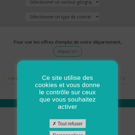
Pour voir les offres d'emploi de votre département,
cliquez ici !
Ce site utilise des
« premier
‹ précédent
…
10
11
12
Pages
cookies et vous donne
13
14
15
16
17
18
le contrôle sur ceux
que vous souhaitez
activer
Qui sommes nous
Tout refuser
Académie ADMR