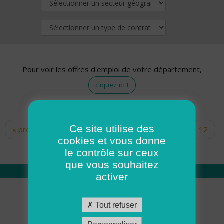
Pour voir les offres d'emploi de votre département,
cliquez ici !
Ce site utilise des
« premier
‹ précédent
…
10
11
12
Pages
cookies et vous donne
13
14
15
16
17
18
le contrôle sur ceux
que vous souhaitez
activer
Qui sommes nous
Tout refuser
Académie ADMR