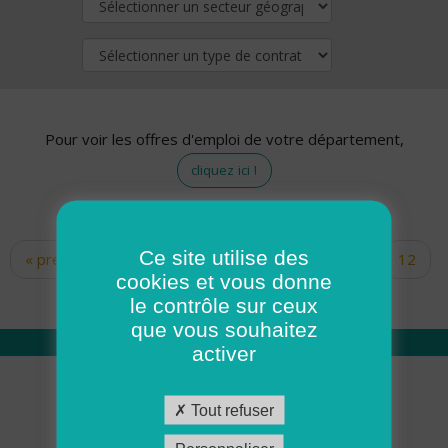
Pour voir les offres d'emploi de votre département,
cliquez ici !
Ce site utilise des
« premier
‹ précédent
…
10
11
12
Pages
cookies et vous donne
13
14
15
16
17
18
le contrôle sur ceux
que vous souhaitez
activer
Qui sommes nous
Tout refuser
Académie ADMR