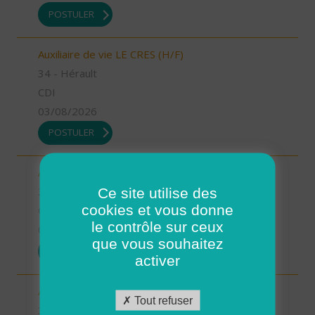
POSTULER
Auxiliaire de vie LE CRES (H/F)
34 - Hérault
CDI
03/08/2026
POSTULER
Aide à domicile LE CRES (H/F)
Ce site utilise des
34 - Hérault
cookies et vous donne
CDI
le contrôle sur ceux
03/08/2026
que vous souhaitez
POSTULER
activer
Aide à domicile GANGES (H/F)
Tout refuser
34 - Hérault