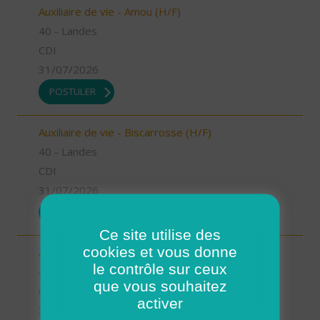
Auxiliaire de vie - Amou (H/F)
40 - Landes
CDI
31/07/2026
POSTULER
Auxiliaire de vie - Biscarrosse (H/F)
40 - Landes
CDI
31/07/2026
POSTULER
Ce site utilise des
cookies et vous donne
Auxiliaire de vie - Oeyreluy (H/F)
le contrôle sur ceux
40 - Landes
que vous souhaitez
CDI
activer
31/07/2026