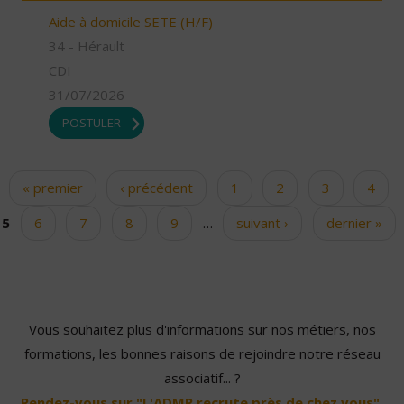
Aide à domicile SETE (H/F)
34 - Hérault
CDI
31/07/2026
POSTULER
« premier
‹ précédent
1
2
3
4
Pages
5
6
7
8
9
…
suivant ›
dernier »
Vous souhaitez plus d'informations sur nos métiers, nos
formations, les bonnes raisons de rejoindre notre réseau
associatif... ?
Rendez-vous sur "L'ADMR recrute près de chez vous".