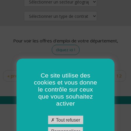
Pour voir les offres d'emploi de votre département,
cliquez ici !
Ce site utilise des
« premier
‹ précédent
…
10
11
12
Pages
cookies et vous donne
13
14
15
16
17
18
le contrôle sur ceux
que vous souhaitez
activer
Qui sommes nous
Tout refuser
Académie ADMR