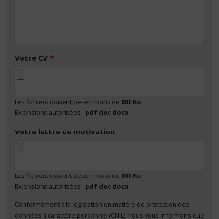
Votre CV
*
Les fichiers doivent peser moins de
800 Ko
.
Extensions autorisées :
pdf doc docx
.
Votre lettre de motivation
Les fichiers doivent peser moins de
800 Ko
.
Extensions autorisées :
pdf doc docx
.
Conformément à la législation en matière de protection des
En cliquant sur "Envoyer", je consens au traitement
données à caractère personnel (CNIL), nous vous informons que
de mes données à caractère personnel
*