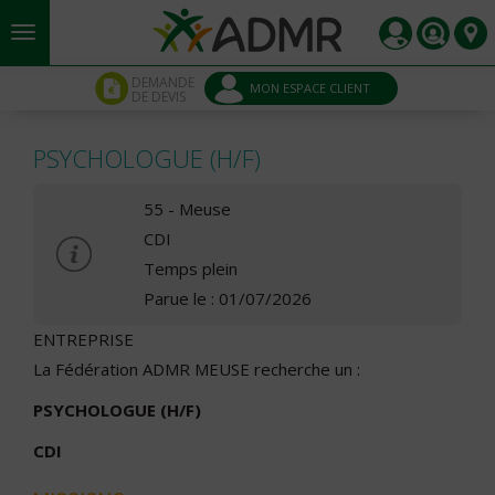
Aller au contenu principal
Panneau de gestion des cookies
DEMANDE
MON ESPACE CLIENT
DE DEVIS
PSYCHOLOGUE (H/F)
55 - Meuse
CDI
Temps plein
Parue le : 01/07/2026
ENTREPRISE
La Fédération ADMR MEUSE recherche un :
PSYCHOLOGUE (H/F)
CDI