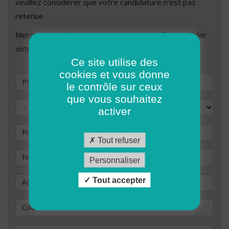
veuillez considérer que votre candidature n’est pas
retenue.
Merci de remplir les champs ci-dessous afin de valider
votre demande de candidature.
Ce site utilise des
cookies et vous donne
Vous souhaitez postuler au poste de
le contrôle sur ceux
que vous souhaitez
Civilité
activer
Prénom
Tout refuser
Nom
*
Personnaliser
Adresse
Tout accepter
Code Postal
*