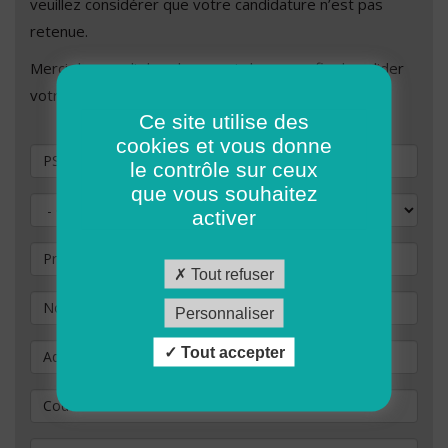
veuillez considérer que votre candidature n’est pas
retenue.
Merci de remplir les champs ci-dessous afin de valider
votre demande de candidature.
Ce site utilise des
cookies et vous donne
Vous souhaitez postuler au poste de
le contrôle sur ceux
que vous souhaitez
Civilité
activer
Prénom
Tout refuser
Nom
*
Personnaliser
Adresse
Tout accepter
Code Postal
*