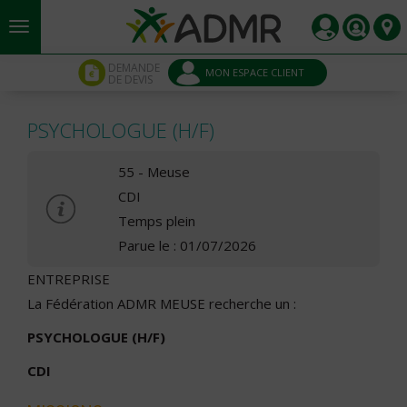
Aller au contenu principal
Panneau de gestion des cookies
DEMANDE
MON ESPACE CLIENT
DE DEVIS
PSYCHOLOGUE (H/F)
55 - Meuse
CDI
Temps plein
Parue le : 01/07/2026
ENTREPRISE
La Fédération ADMR MEUSE recherche un :
PSYCHOLOGUE (H/F)
CDI