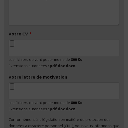
Votre CV
*
Les fichiers doivent peser moins de
800 Ko
.
Extensions autorisées :
pdf doc docx
.
Votre lettre de motivation
Les fichiers doivent peser moins de
800 Ko
.
Extensions autorisées :
pdf doc docx
.
Conformément à la législation en matière de protection des
En cliquant sur "Envoyer", je consens au traitement
données à caractère personnel (CNIL), nous vous informons que
de mes données à caractère personnel
*