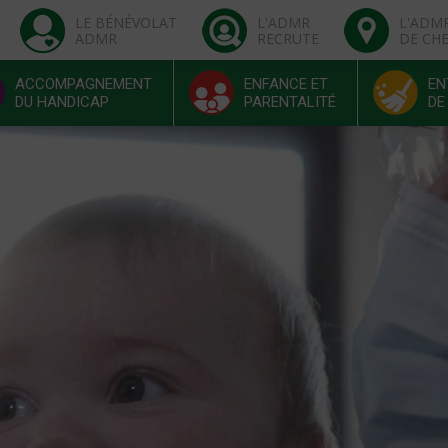
LE BÉNÉVOLAT
L'ADMR
L'ADM
ADMR
RECRUTE
DE CH
ACCOMPAGNEMENT
ENFANCE ET
EN
DU HANDICAP
PARENTALITÉ
DE