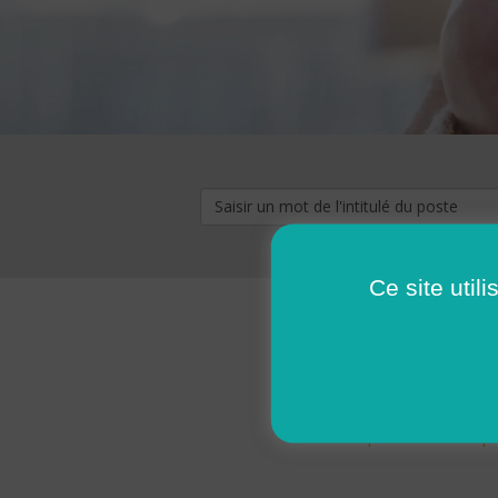
Ce site util
« premier
‹ p
Pages