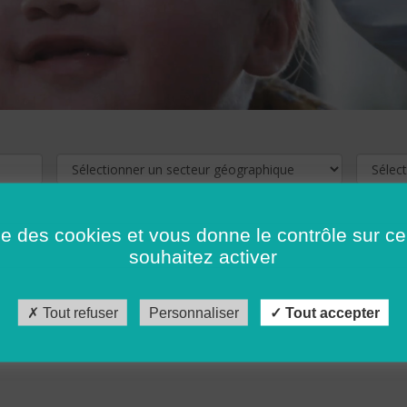
ise des cookies et vous donne le contrôle sur 
souhaitez activer
cliquez ici !
Pour voir les offres d'emploi de votre département,
Tout refuser
Personnaliser
Tout accepter
récédent
…
10
11
12
13
14
15