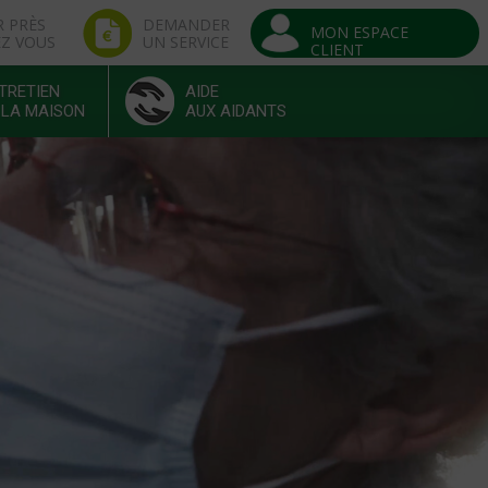
R PRÈS
DEMANDER
MON ESPACE
EZ VOUS
UN SERVICE
CLIENT
TRETIEN
AIDE
 LA MAISON
AUX AIDANTS