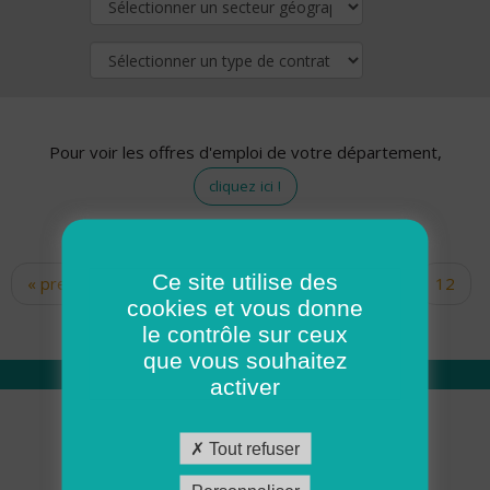
Pour voir les offres d'emploi de votre département,
cliquez ici !
Ce site utilise des
« premier
‹ précédent
…
10
11
12
Pages
cookies et vous donne
13
14
15
16
17
18
le contrôle sur ceux
que vous souhaitez
activer
Qui sommes nous
Tout refuser
Académie ADMR