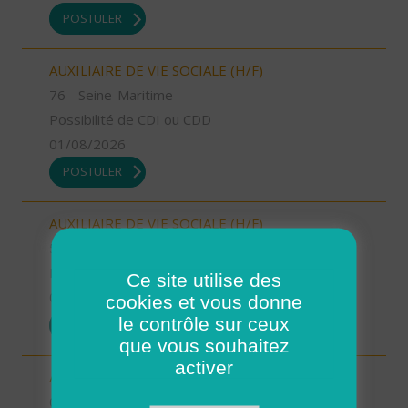
POSTULER
AUXILIAIRE DE VIE SOCIALE (H/F)
76 - Seine-Maritime
Possibilité de CDI ou CDD
01/08/2026
POSTULER
AUXILIAIRE DE VIE SOCIALE (H/F)
52 - Haute-Marne
Possibilité de CDI ou CDD
Ce site utilise des
01/08/2026
cookies et vous donne
le contrôle sur ceux
POSTULER
que vous souhaitez
activer
AUXILIAIRE DE VIE SOCIALE (H/F)
06 - Alpes-Maritimes