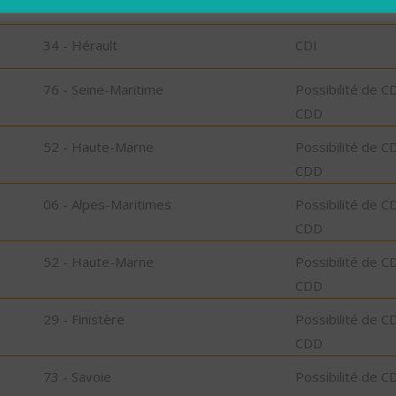
34 - Hérault
CDI
34 - Hérault
CDI
76 - Seine-Maritime
Possibilité de C
CDD
52 - Haute-Marne
Possibilité de C
CDD
06 - Alpes-Maritimes
Possibilité de C
CDD
52 - Haute-Marne
Possibilité de C
CDD
29 - Finistère
Possibilité de C
CDD
73 - Savoie
Possibilité de C