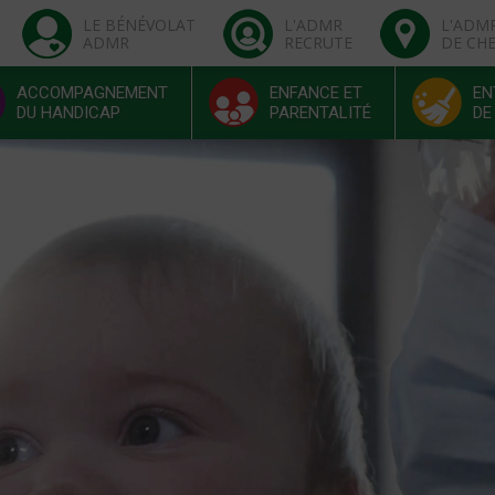
LE BÉNÉVOLAT
L'ADMR
L'ADM
ADMR
RECRUTE
DE CH
ACCOMPAGNEMENT
ENFANCE ET
EN
DU HANDICAP
PARENTALITÉ
DE