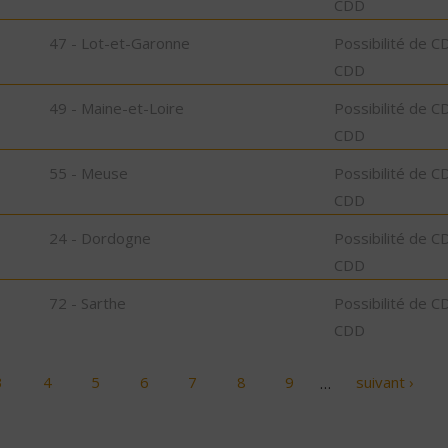
CDD
47 - Lot-et-Garonne
Possibilité de C
CDD
49 - Maine-et-Loire
Possibilité de C
CDD
55 - Meuse
Possibilité de C
CDD
24 - Dordogne
Possibilité de C
CDD
72 - Sarthe
Possibilité de C
CDD
3
4
5
6
7
8
9
…
suivant ›