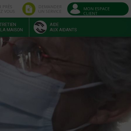
R PRÈS
DEMANDER
MON ESPACE
EZ VOUS
UN SERVICE
CLIENT
TRETIEN
AIDE
 LA MAISON
AUX AIDANTS