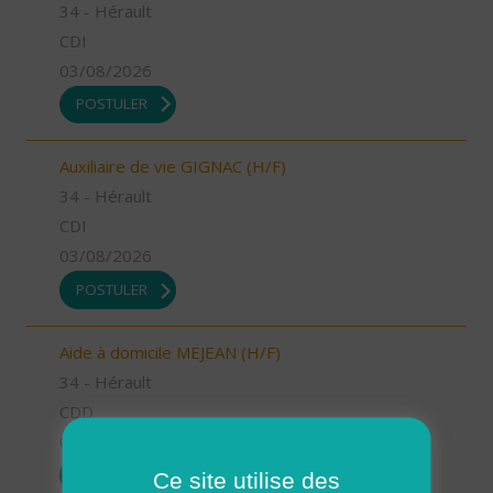
34 - Hérault
CDI
03/08/2026
POSTULER
Auxiliaire de vie GIGNAC (H/F)
34 - Hérault
CDI
03/08/2026
POSTULER
Aide à domicile MEJEAN (H/F)
34 - Hérault
CDD
03/08/2026
POSTULER
Ce site utilise des