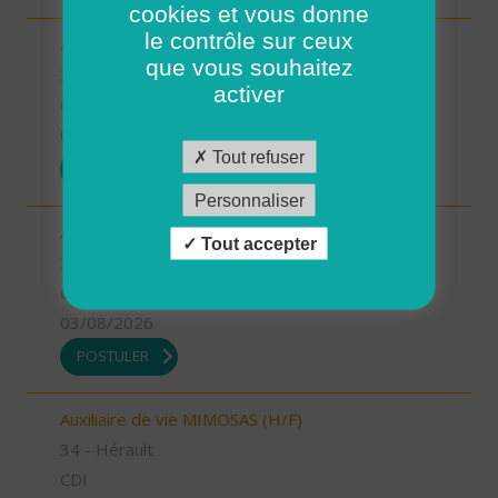
cookies et vous donne
le contrôle sur ceux
Auxiliaire de vie MEJEAN (H/F)
que vous souhaitez
34 - Hérault
activer
CDI
03/08/2026
Tout refuser
POSTULER
Personnaliser
Aide à domicile MIMOSAS (H/F)
Tout accepter
34 - Hérault
CDD
03/08/2026
POSTULER
Auxiliaire de vie MIMOSAS (H/F)
34 - Hérault
CDI